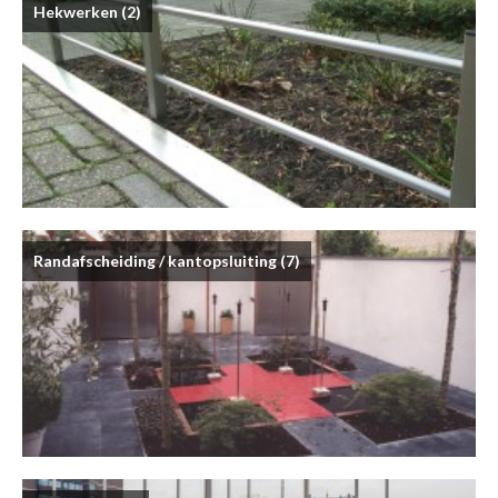
Hekwerken
(2)
Randafscheiding / kantopsluiting
(7)