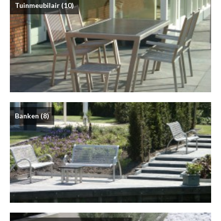
Tuinmeubilair
(10)
Banken
(8)