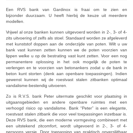
Een RVS bank van Gardinox is fraai om te zien en
bijzonder duurzaam. U heeft hierbij de keuze uit meerdere
modellen.
Vrijwel al onze banken kunnen uitgevoerd worden in 2-, 3- of 4-
zits uitvoering of zelfs als stoel. Standaard worden ze afgeleverd
met kunststof doppen aan de onderzijde van poten. Wilt u uw
bank vast kunnen zetten kunnen we de poten voorzien van
lippen welke u op de bestrating vast kunt zetten. Voor een nog
permanentere oplossing in het ook mogelijk de poten te
verlengen en te voorzien van betonankers zodat u de bank in
beton kunt storten (denk aan openbare toepassingen). Indien
gewenst kunnen wij de roestvast stalen zitbanken optimaal
vandalisme-bestendig uitvoeren.
Zo is R.V.S. bank Peter uitermate geschikt voor plaatsing in
uitgaansgebieden en andere openbare ruimtes met een
verhoogd risico op vandalisme. Bank “Peter” is een elegante,
roestvast stalen zitbank die voor veel toepassingen inzetbaar is.
Deze RVS bank, die een moderne vormgeving combineert met
een uitstekend zitcomfort, wordt uitgevoerd in 2-, 3- of 4-
persoons versie. Door toepassing van praktisch onverslijtbaar