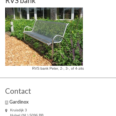
RVS bank
RVS bank Peter, 2-, 3-, of 4-zits
Contact
Gardinox
Kruisdijk 3
Hulsel (NL) 5096 BB