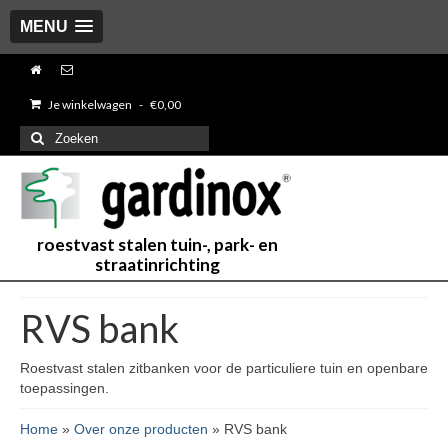
MENU
Je winkelwagen
-
€
0,00
Zoeken
naar:
roestvast stalen tuin-, park- en
straatinrichting
RVS bank
Roestvast stalen zitbanken voor de particuliere tuin en openbare
toepassingen.
Home
»
Over onze producten
»
RVS bank