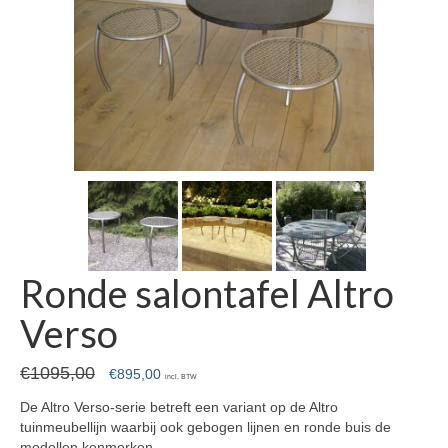
Ronde salontafel Altro
Verso
€
1095,00
Oorspronkelijke
Huidige
€
895,00
incl. BTW
prijs
prijs
De Altro Verso-serie betreft een variant op de Altro
was:
is:
tuinmeubellijn waarbij ook gebogen lijnen en ronde buis de
€1095,00.
€895,00.
modellen kenmerken.