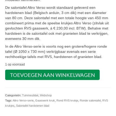
De salontafel Altro Verso wordt standaard geleverd een
hardstenen blad (Belgisch arduin, 3 cm dik) met een diameter
van 80 cm. Deze salontafel met een totale hoogte van 450 mm
combineert prima met de speelse krukjes Altro Verso (zitvlak uit
gevlochten RVS gaaswerk, á € 230,00 incl. BTW). Behalve met
hardsteen is de salontafel ook met granieten blad te verkrijgen,
eveneens 30 mm dik.
In de Altro Verso-serie is voorts nog een grotere/hogere ronde
tafel (Ø 1050 x 730 mm) verkrijgbaar evenals een serie
rechthoekige tafels met RVS, hardstenen of granieten blad.
1 op voorraad
Ronde
TOEVOEGEN AAN WINKELWAGEN
salontafel
Altro
Verso
aantal
Categorieën:
Tuinmeubilair
,
Webshop
Tags:
Altro Verso-serie
,
Gaaswerk kruk
,
Rond RVS krukje
,
Ronde salontafel
,
RVS
krukjes
,
Salontafel hardstenen blad