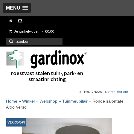
MENU
Je winkelwagen
-
€
0,00
Zoeken
naar:
roestvast stalen tuin-, park- en
straatinrichting
TERUG NAAR
TUINMEUBILAIR
Home
»
Winkel
»
Webshop
»
Tuinmeubilair
»
Ronde salontafel
Altro Verso
VERKOOP!