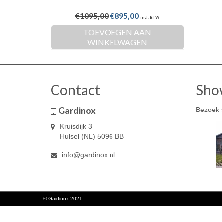
Oorspronkelijke
Huidige
€
1095,00
€
895,00
incl. BTW
prijs
prijs
TOEVOEGEN AAN
was:
is:
WINKELWAGEN
€1095,00.
€895,00.
Contact
Sho
Gardinox
Bezoek 
Kruisdijk 3
Hulsel (NL) 5096 BB
info@gardinox.nl
© Gardinox 2021