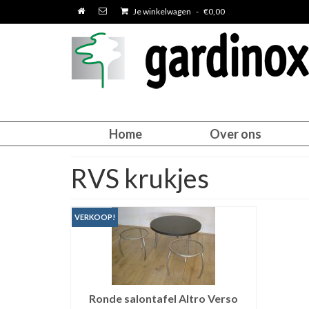
Je winkelwagen
-
€
0,00
Home
Over ons
RVS krukjes
VERKOOP!
Ronde salontafel Altro Verso