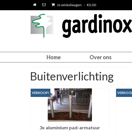
Je winkelwagen
-
€
0,00
Home
Over ons
Buitenverlichting
VERKOOP!
VERKOO
3x aluminium pad-armatuur