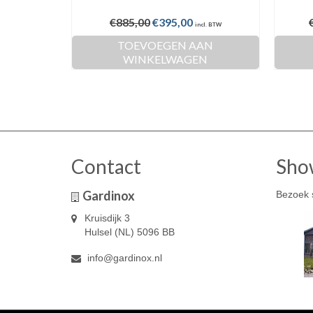
Oorspronkelijke
Huidige
€
885,00
€
395,00
incl. BTW
prijs
prijs
TOEVOEGEN AAN
was:
is:
WINKELWAGEN
€885,00.
€395,00.
Contact
Sho
Gardinox
Bezoek 
Kruisdijk 3
Hulsel (NL) 5096 BB
info@gardinox.nl