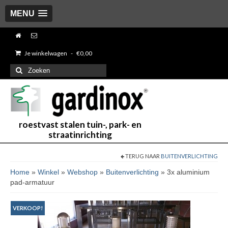
MENU
Je winkelwagen
-
€
0,00
Zoeken
naar:
roestvast stalen tuin-, park- en
straatinrichting
TERUG NAAR
BUITENVERLICHTING
Home
»
Winkel
»
Webshop
»
Buitenverlichting
»
3x aluminium
pad-armatuur
VERKOOP!