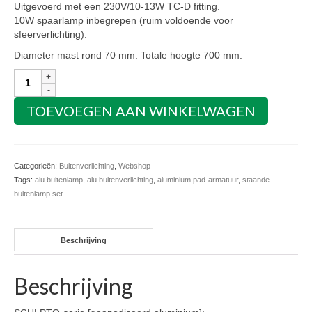
Uitgevoerd met een 230V/10-13W TC-D fitting.
10W spaarlamp inbegrepen (ruim voldoende voor
sfeerverlichting).
Diameter mast rond 70 mm. Totale hoogte 700 mm.
3x
aluminium
pad-
TOEVOEGEN AAN WINKELWAGEN
armatuur
aantal
Categorieën:
Buitenverlichting
,
Webshop
Tags:
alu buitenlamp
,
alu buitenverlichting
,
aluminium pad-armatuur
,
staande
buitenlamp set
Beschrijving
Beschrijving