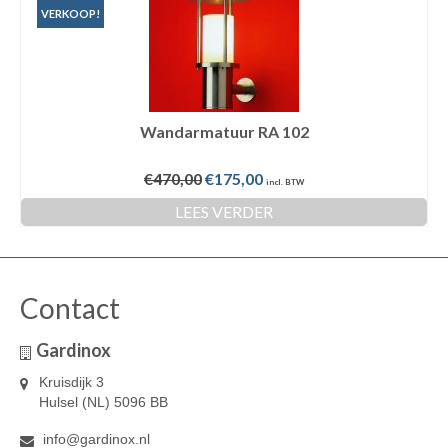
VERKOOP!
Wandarmatuur RA 102
Oorspronkelijke
Huidige
€
470,00
€
175,00
incl. BTW
prijs
prijs
LEES VERDER
was:
is:
€470,00.
€175,00.
Contact
Gardinox
Kruisdijk 3
Hulsel (NL) 5096 BB
info@gardinox.nl