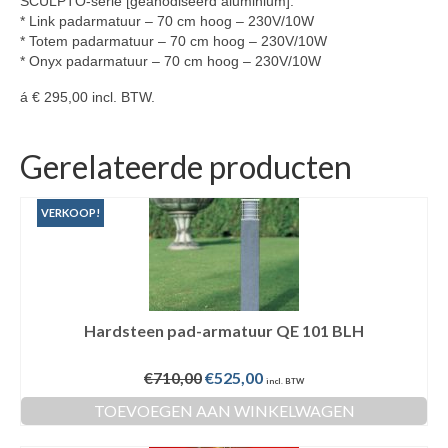
SCULPTO-serie [geanodiseerd aluminium]:
* Link padarmatuur – 70 cm hoog – 230V/10W
* Totem padarmatuur – 70 cm hoog – 230V/10W
* Onyx padarmatuur – 70 cm hoog – 230V/10W
á € 295,00 incl. BTW.
Gerelateerde producten
VERKOOP!
Hardsteen pad-armatuur QE 101 BLH
Oorspronkelijke
Huidige
€
710,00
€
525,00
incl. BTW
prijs
prijs
TOEVOEGEN AAN WINKELWAGEN
was:
is:
€710,00.
€525,00.