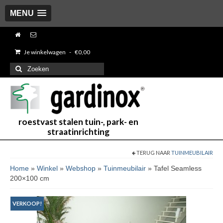
MENU
Je winkelwagen
-
€
0,00
Zoeken
naar:
roestvast stalen tuin-, park- en
straatinrichting
TERUG NAAR
TUINMEUBILAIR
Home
»
Winkel
»
Webshop
»
Tuinmeubilair
»
Tafel Seamless
200×100 cm
VERKOOP!