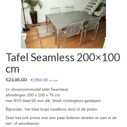
Tafel Seamless 200×100
cm
€
2135,00
Oorspronkelijke
Huidige
€
1950,00
incl. BTW
prijs
prijs
1x showroommodel tafel Seamless
was:
is:
afmetingen 200 x 100 x 76 cm
€2135,00.
€1950,00.
met RVS blad 60 mm dik, finish richtingloos geslepen
Bijzonder: het blad loopt naadloos door in de poten.
Doet het ook prima met een paar lederen stoelen er aan in de
eet- of woonkamer.