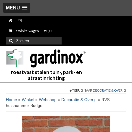
MENU
Je winkelwagen
-
€
0,00
Zoeken
naar:
roestvast stalen tuin-, park- en
straatinrichting
TERUG NAAR
DECORATIE & OVERIG
Home
»
Winkel
»
Webshop
»
Decoratie & Overig
»
RVS
huisnummer Budget