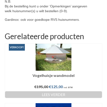
N.B.
Bij de bestelling kunt u onder ‘Opmerkingen’ aangeven
welk huisnummer(s) u wilt bestellen (0-9).
Gardinox: ook voor goedkope RVS huisnummers.
Gerelateerde producten
VERKOOP!
Vogelhuisje wandmodel
Oorspronkelijke
Huidige
€
195,00
€
125,00
incl. BTW
prijs
prijs
LEES VERDER
was:
is:
€195,00.
€125,00.