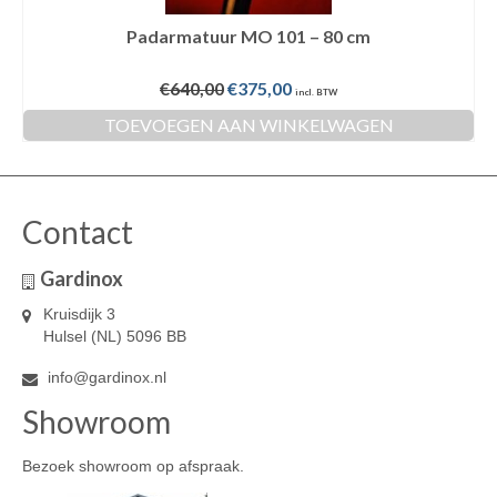
Padarmatuur MO 101 – 80 cm
Oorspronkelijke
Huidige
€
640,00
€
375,00
incl. BTW
prijs
prijs
TOEVOEGEN AAN WINKELWAGEN
was:
is:
€640,00.
€375,00.
Contact
Gardinox
Kruisdijk 3
Hulsel (NL) 5096 BB
info@gardinox.nl
Showroom
Bezoek showroom op afspraak.