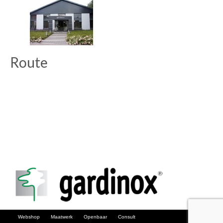
Route
Webshop
Maatwerk
Openbaar
Consult