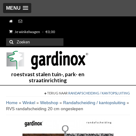
MENU
Je winkelwagen
-
€
0,00
Zoeken
naar:
roestvast stalen tuin-, park- en
straatinrichting
TERUG NAAR
RANDAFSCHEIDING / KANTOPSLUITING
Home
»
Winkel
»
Webshop
»
Randafscheiding / kantopsluiting
»
RVS randafscheiding 20 cm ongeslepen