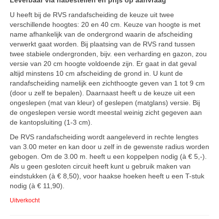
Leverbaar via nabestellen en prijs op aanvraag
U heeft bij de RVS randafscheiding de keuze uit twee
verschillende hoogtes: 20 en 40 cm. Keuze van hoogte is met
name afhankelijk van de ondergrond waarin de afscheiding
verwerkt gaat worden. Bij plaatsing van de RVS rand tussen
twee stabiele ondergronden, bijv. een verharding en gazon, zou
versie van 20 cm hoogte voldoende zijn. Er gaat in dat geval
altijd minstens 10 cm afscheiding de grond in. U kunt de
randafscheiding namelijk een zichthoogte geven van 1 tot 9 cm
(door u zelf te bepalen). Daarnaast heeft u de keuze uit een
ongeslepen (mat van kleur) of geslepen (matglans) versie. Bij
de ongeslepen versie wordt meestal weinig zicht gegeven aan
de kantopsluiting (1-3 cm).
De RVS randafscheiding wordt aangeleverd in rechte lengtes
van 3.00 meter en kan door u zelf in de gewenste radius worden
gebogen. Om de 3.00 m. heeft u een koppelpen nodig (à € 5,-).
Als u geen gesloten circuit heeft kunt u gebruik maken van
eindstukken (à € 8,50), voor haakse hoeken heeft u een T-stuk
nodig (à € 11,90).
Uitverkocht