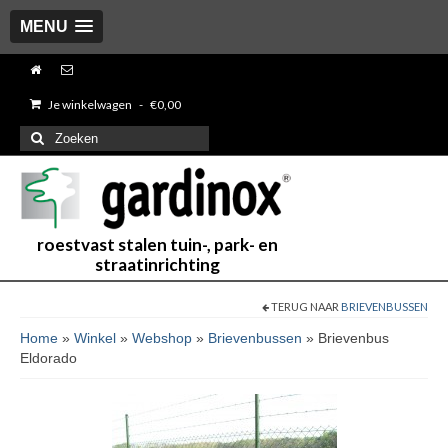
MENU
Je winkelwagen
-
€
0,00
Zoeken
naar:
roestvast stalen tuin-, park- en
straatinrichting
TERUG NAAR
BRIEVENBUSSEN
Home
»
Winkel
»
Webshop
»
Brievenbussen
»
Brievenbus
Eldorado