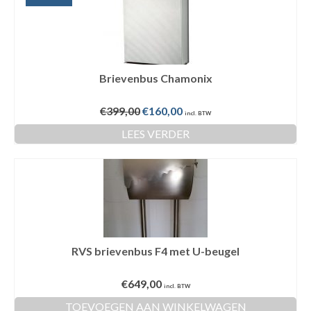
Brievenbus Chamonix
Oorspronkelijke
Huidige
€
399,00
€
160,00
incl. BTW
prijs
prijs
LEES VERDER
was:
is:
€399,00.
€160,00.
RVS brievenbus F4 met U-beugel
€
649,00
incl. BTW
TOEVOEGEN AAN WINKELWAGEN