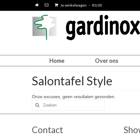
Je winkelwagen
-
€
0,00
Home
Over ons
Salontafel Style
Onze excuses, geen resultaten gevonden.
Zoeken
naar:
Contact
Sho