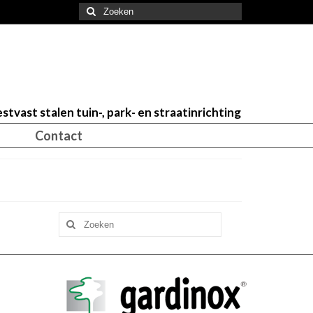
Zoeken
naar:
stvast stalen tuin-, park- en straatinrichting
Contact
Zoeken
naar: