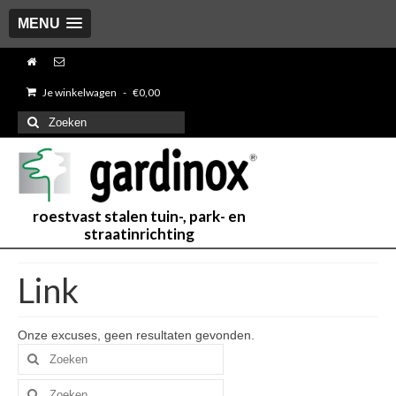
MENU
Je winkelwagen
-
€
0,00
Zoeken
naar:
roestvast stalen tuin-, park- en
straatinrichting
Link
Onze excuses, geen resultaten gevonden.
Zoeken
naar:
Zoeken