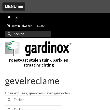
MENU
Je winkelwagen
-
€
0,00
Zoeken
naar:
roestvast stalen tuin-, park- en
straatinrichting
gevelreclame
Onze excuses, geen resultaten gevonden.
Zoeken
naar:
Zoeken