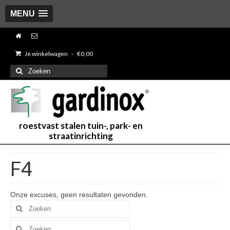
MENU
Je winkelwagen
-
€
0,00
Zoeken
naar:
roestvast stalen tuin-, park- en
straatinrichting
F4
Onze excuses, geen resultaten gevonden.
Zoeken
naar:
Zoeken