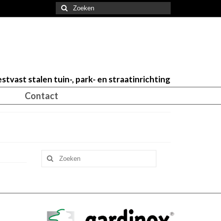
Zoeken
naar:
stvast stalen tuin-, park- en straatinrichting
Contact
Zoeken
naar: