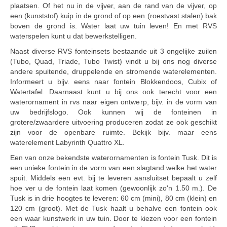
plaatsen. Of het nu in de vijver, aan de rand van de vijver, op
een (kunststof) kuip in de grond of op een (roestvast stalen) bak
boven de grond is. Water laat uw tuin leven! En met RVS
waterspelen kunt u dat bewerkstelligen.
Naast diverse RVS fonteinsets bestaande uit 3 ongelijke zuilen
(Tubo, Quad, Triade, Tubo Twist) vindt u bij ons nog diverse
andere spuitende, druppelende en stromende waterelementen.
Informeert u bijv. eens naar fontein Blokkendoos, Cubix of
Watertafel. Daarnaast kunt u bij ons ook terecht voor een
waterornament in rvs naar eigen ontwerp, bijv. in de vorm van
uw bedrijfslogo. Ook kunnen wij de fonteinen in
grotere/zwaardere uitvoering produceren zodat ze ook geschikt
zijn voor de openbare ruimte. Bekijk bijv. maar eens
waterelement Labyrinth Quattro XL.
Een van onze bekendste waterornamenten is fontein Tusk. Dit is
een unieke fontein in de vorm van een slagtand welke het water
spuit. Middels een evt. bij te leveren aansluitset bepaalt u zelf
hoe ver u de fontein laat komen (gewoonlijk zo'n 1.50 m.). De
Tusk is in drie hoogtes te leveren: 60 cm (mini), 80 cm (klein) en
120 cm (groot). Met de Tusk haalt u behalve een fontein ook
een waar kunstwerk in uw tuin. Door te kiezen voor een fontein