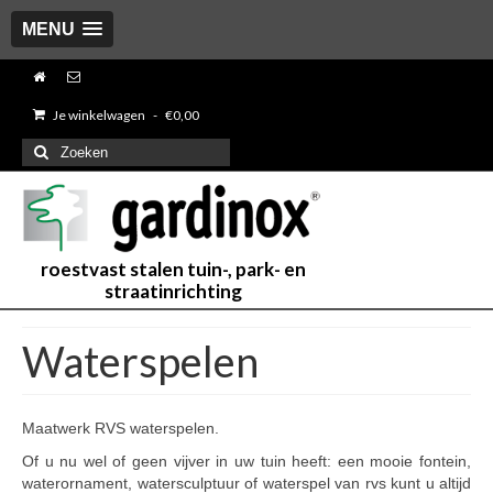
MENU
Je winkelwagen
-
€
0,00
Zoeken
naar:
roestvast stalen tuin-, park- en
straatinrichting
Waterspelen
Maatwerk RVS waterspelen.
Of u nu wel of geen vijver in uw tuin heeft: een mooie fontein,
waterornament, watersculptuur of waterspel van rvs kunt u altijd