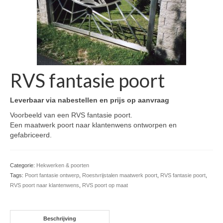
RVS fantasie poort
Leverbaar via nabestellen en prijs op aanvraag
Voorbeeld van een RVS fantasie poort.
Een maatwerk poort naar klantenwens ontworpen en
gefabriceerd.
Categorie:
Hekwerken & poorten
Tags:
Poort fantasie ontwerp
,
Roestvrijstalen maatwerk poort
,
RVS fantasie poort
,
RVS poort naar klantenwens
,
RVS poort op maat
Beschrijving