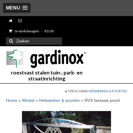
MENU
Je winkelwagen
-
€
0,00
Zoeken
naar:
roestvast stalen tuin-, park- en
straatinrichting
TERUG NAAR
HEKWERKEN & POORTEN
Home
»
Winkel
»
Hekwerken & poorten
»
RVS fantasie poort