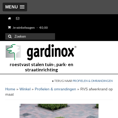
MENU
Je winkelwagen
-
€
0,00
Zoeken
naar:
roestvast stalen tuin-, park- en
straatinrichting
TERUG NAAR
PROFIELEN & OMRANDINGEN
Home
»
Winkel
»
Profielen & omrandingen
»
RVS afwerkrand op
maat