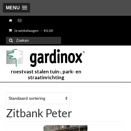
MENU
Je winkelwagen
-
€
0,00
Zoeken
naar:
roestvast stalen tuin-, park- en
straatinrichting
Zitbank Peter