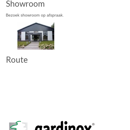
Showroom
productpagina
Bezoek showroom op afspraak.
Route