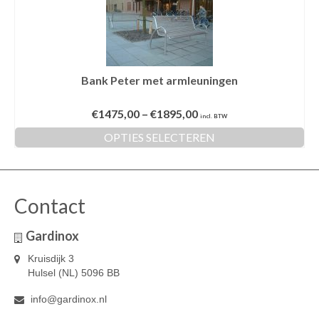
Bank Peter met armleuningen
€
1475,00
–
€
1895,00
incl. BTW
OPTIES SELECTEREN
Dit
product
heeft
meerdere
Contact
variaties.
Deze
Gardinox
optie
kan
Kruisdijk 3
gekozen
Hulsel (NL) 5096 BB
worden
op
info@gardinox.nl
de