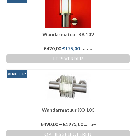
Wandarmatuur RA 102
Oorspronkelijke
Huidige
€
470,00
€
175,00
incl. BTW
prijs
prijs
LEES VERDER
was:
is:
€470,00.
€175,00.
VERKOOP!
Wandarmatuur XO 103
€
490,00
–
€
1975,00
incl. BTW
OPTIES SELECTEREN