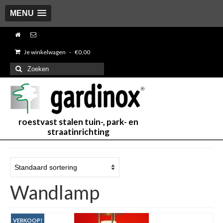
MENU
Je winkelwagen
-
€
0,00
Zoeken
naar:
roestvast stalen tuin-, park- en
straatinrichting
Wandlamp
VERKOOP!