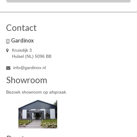
Dit
product
heeft
meerdere
Contact
variaties.
Deze
Gardinox
optie
kan
Kruisdijk 3
gekozen
Hulsel (NL) 5096 BB
worden
op
info@gardinox.nl
de
Showroom
productpagina
Bezoek showroom op afspraak.