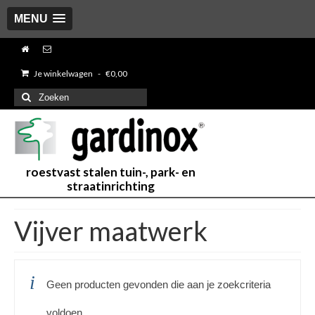
MENU
Je winkelwagen
-
€
0,00
Zoeken
naar:
roestvast stalen tuin-, park- en
straatinrichting
Vijver maatwerk
Geen producten gevonden die aan je zoekcriteria
voldoen.