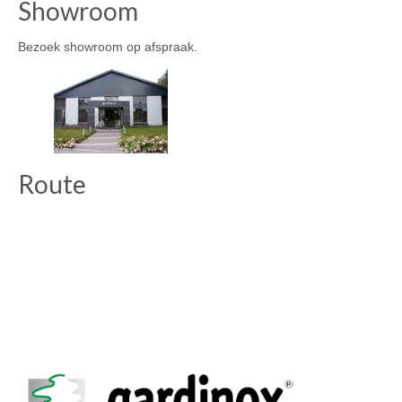
Showroom
productpagina
Bezoek showroom op afspraak.
Route