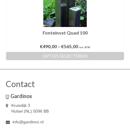
Fonteinset Quad 100
€
490,00
–
€
565,00
incl. BTW
OPTIES SELECTEREN
Dit
product
heeft
meerdere
Contact
variaties.
Deze
Gardinox
optie
kan
Kruisdijk 3
gekozen
Hulsel (NL) 5096 BB
worden
op
info@gardinox.nl
de