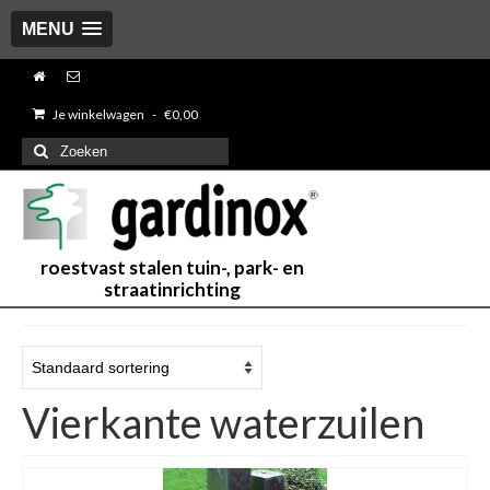
MENU
Je winkelwagen
-
€
0,00
Zoeken
naar:
roestvast stalen tuin-, park- en
straatinrichting
Vierkante waterzuilen