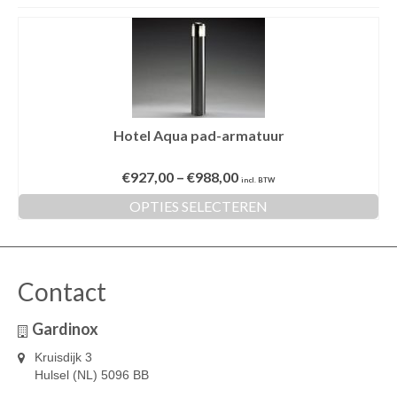
Hotel Aqua pad-armatuur
€
927,00
–
€
988,00
incl. BTW
OPTIES SELECTEREN
Dit
product
heeft
meerdere
Contact
variaties.
Deze
Gardinox
optie
kan
Kruisdijk 3
gekozen
Hulsel (NL) 5096 BB
worden