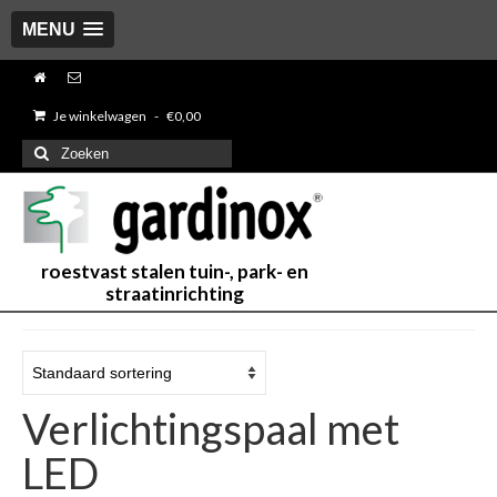
MENU
Je winkelwagen
-
€
0,00
Zoeken
naar:
roestvast stalen tuin-, park- en
straatinrichting
Verlichtingspaal met
LED