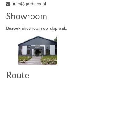
op
info@gardinox.nl
de
Showroom
productpagina
Bezoek showroom op afspraak.
Route