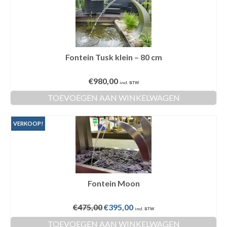
Fontein Tusk klein – 80 cm
€
980,00
incl. BTW
TOEVOEGEN AAN WINKELWAGEN
VERKOOP!
Fontein Moon
Oorspronkelijke
Huidige
€
475,00
€
395,00
incl. BTW
prijs
prijs
TOEVOEGEN AAN WINKELWAGEN
was:
is: