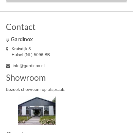
€475,00.
€395,00.
Contact
Gardinox
Kruisdijk 3
Hulsel (NL) 5096 BB
info@gardinox.nl
Showroom
Bezoek showroom op afspraak.