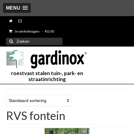
MENU
Je winkelwagen
-
€
0,00
Zoeken
naar:
roestvast stalen tuin-, park- en
straatinrichting
RVS fontein