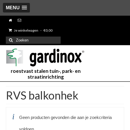
MENU
Je winkelwagen
-
€
0,00
Zoeken
naar:
roestvast stalen tuin-, park- en
straatinrichting
RVS balkonhek
Geen producten gevonden die aan je zoekcriteria
voldoen.