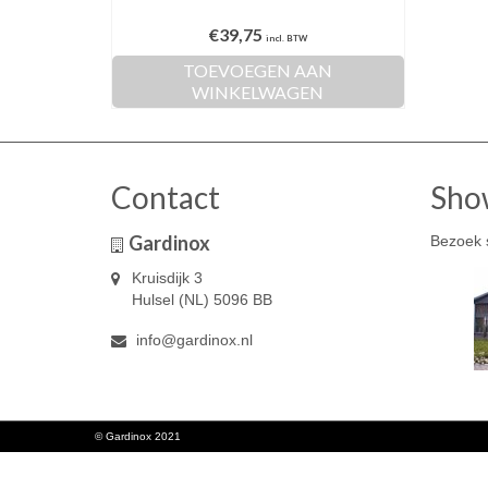
€
39,75
incl. BTW
TOEVOEGEN AAN
WINKELWAGEN
Contact
Sho
Gardinox
Bezoek 
Kruisdijk 3
Hulsel (NL) 5096 BB
info@gardinox.nl
© Gardinox 2021