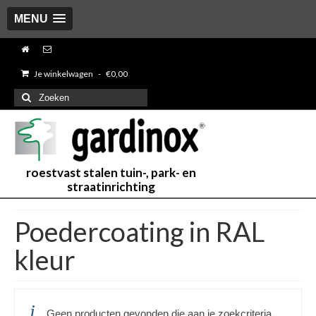
MENU
Je winkelwagen
-
€
0,00
Zoeken
naar:
roestvast stalen tuin-, park- en
straatinrichting
Poedercoating in RAL
kleur
Geen producten gevonden die aan je zoekcriteria