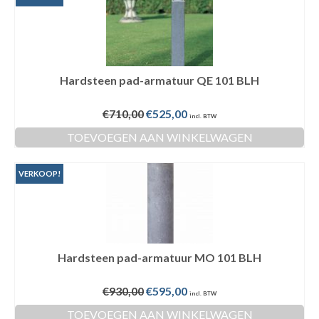
Hardsteen pad-armatuur QE 101 BLH
Oorspronkelijke
Huidige
€
710,00
€
525,00
incl. BTW
prijs
prijs
TOEVOEGEN AAN WINKELWAGEN
was:
is:
€710,00.
€525,00.
VERKOOP!
Hardsteen pad-armatuur MO 101 BLH
Oorspronkelijke
Huidige
€
930,00
€
595,00
incl. BTW
prijs
prijs
TOEVOEGEN AAN WINKELWAGEN
was:
is: