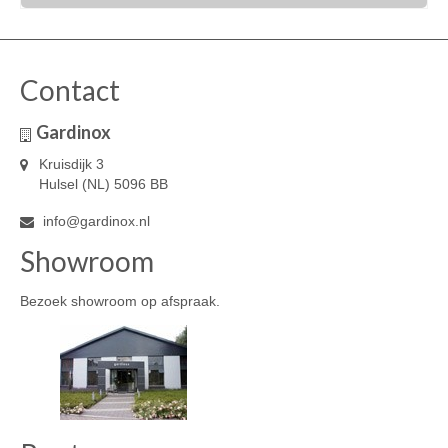
€930,00.
€595,00.
Contact
Gardinox
Kruisdijk 3
Hulsel (NL) 5096 BB
info@gardinox.nl
Showroom
Bezoek showroom op afspraak.