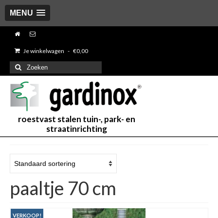
MENU
Je winkelwagen
-
€
0,00
Zoeken
naar:
roestvast stalen tuin-, park- en
straatinrichting
paaltje 70 cm
VERKOOP!