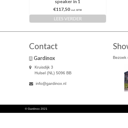
speaker in 1
€
117,50
incl. BTW
LEES VERDER
Contact
Sho
Gardinox
Bezoek 
Kruisdijk 3
Hulsel (NL) 5096 BB
info@gardinox.nl
© Gardinox 2021