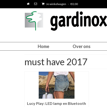
Je winkelwagen
-
€
0,00
Home
Over ons
must have 2017
Lucy Play: LED lamp en Bluetooth