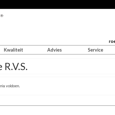
roe
Kwaliteit
Advies
Service
 R.V.S.
ria voldoen.