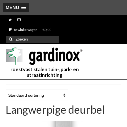
MENU
Je winkelwagen
-
€
0,00
Zoeken
naar:
roestvast stalen tuin-, park- en
straatinrichting
Langwerpige deurbel