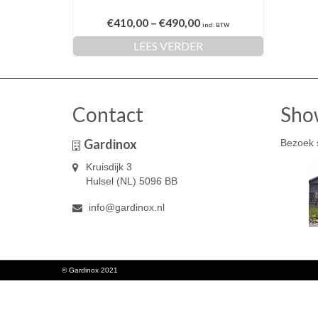
€
410,00
–
€
490,00
incl. BTW
LEES VERDER
Contact
Sho
Gardinox
Bezoek 
Kruisdijk 3
Hulsel (NL) 5096 BB
info@gardinox.nl
© Gardinox 2021