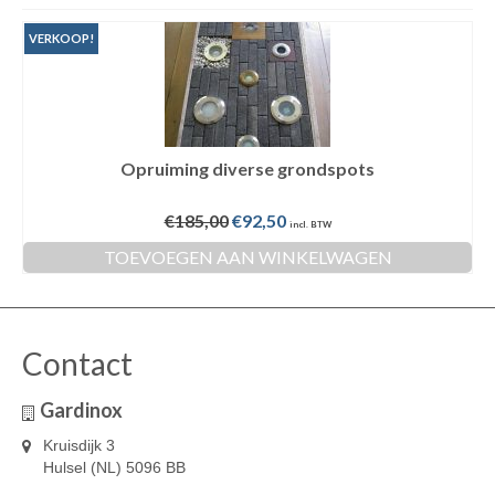
VERKOOP!
Opruiming diverse grondspots
Oorspronkelijke
Huidige
€
185,00
€
92,50
incl. BTW
prijs
prijs
TOEVOEGEN AAN WINKELWAGEN
was:
is:
€185,00.
€92,50.
Contact
Gardinox
Kruisdijk 3
Hulsel (NL) 5096 BB