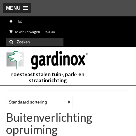
MENU
Je winkelwagen
-
€
0,00
Zoeken
naar:
roestvast stalen tuin-, park- en
straatinrichting
Buitenverlichting
opruiming