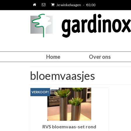
Je winkelwagen
-
€
0,00
Home
Over ons
bloemvaasjes
VERKOOP!
RVS bloemvaas-set rond