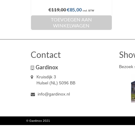
Oorspronkelijke
Huidige
€
119,00
€
85,00
incl. BTW
prijs
prijs
TOEVOEGEN AAN
was:
is:
WINKELWAGEN
€119,00.
€85,00.
Contact
Sho
Gardinox
Bezoek 
Kruisdijk 3
Hulsel (NL) 5096 BB
info@gardinox.nl
© Gardinox 2021