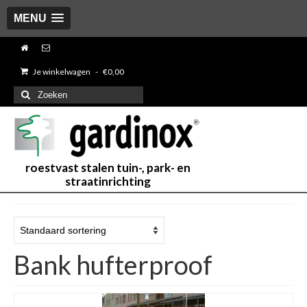
MENU
Je winkelwagen
-
€
0,00
Zoeken
naar:
roestvast stalen tuin-, park- en
straatinrichting
Bank hufterproof