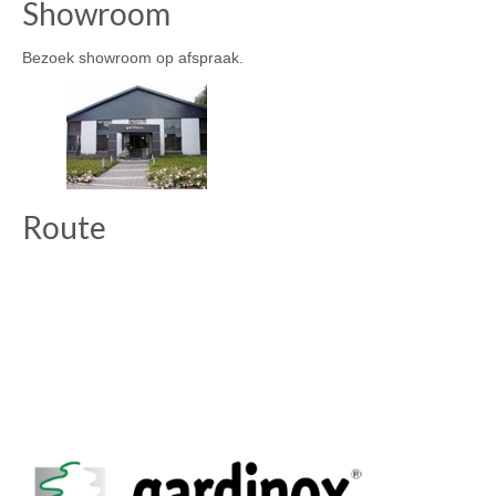
Showroom
productpagina
Bezoek showroom op afspraak.
Route