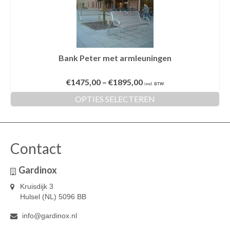
Bank Peter met armleuningen
€
1475,00
–
€
1895,00
incl. BTW
OPTIES SELECTEREN
Dit
product
heeft
meerdere
Contact
variaties.
Deze
Gardinox
optie
kan
Kruisdijk 3
gekozen
Hulsel (NL) 5096 BB
worden
op
info@gardinox.nl
de