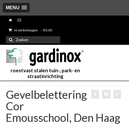
MENU
Je winkelwagen
-
€
0,00
Zoeken
naar:
roestvast stalen tuin-, park- en
straatinrichting
Gevelbelettering
Cor
Emousschool, Den Haag