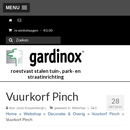
MENU
Je winkelwagen
-
€
0,00
Zoeken
naar:
roestvast stalen tuin-, park- en
straatinrichting
Vuurkorf Pinch
28
OKT 2015
door
Joost Kouwenbergh
|
geplaatst in:
Webshop
|
0
Home
»
Webshop
»
Decoratie & Overig
»
Vuurkorf Pinch
»
Vuurkorf Pinch