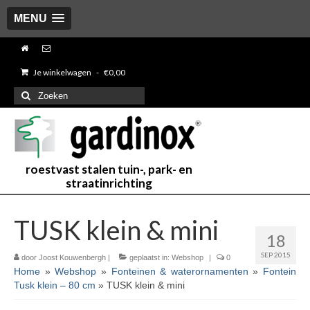
MENU
Je winkelwagen
-
€
0,00
Zoeken
naar:
roestvast stalen tuin-, park- en
straatinrichting
TUSK klein & mini
18
SEP 2015
door
Joost Kouwenbergh
|
geplaatst in:
Webshop
|
0
Home
»
Webshop
»
Fonteinen & waterornamenten
»
Fontein
Tusk klein – 80 cm
»
TUSK klein & mini