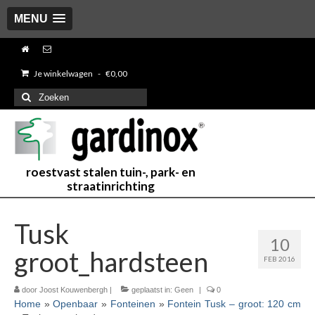
MENU
Je winkelwagen
-
€
0,00
Zoeken
naar:
roestvast stalen tuin-, park- en
straatinrichting
Tusk
10
groot_hardsteen
FEB 2016
door
Joost Kouwenbergh
|
geplaatst in:
Geen
|
0
Home
»
Openbaar
»
Fonteinen
»
Fontein Tusk – groot: 120 cm