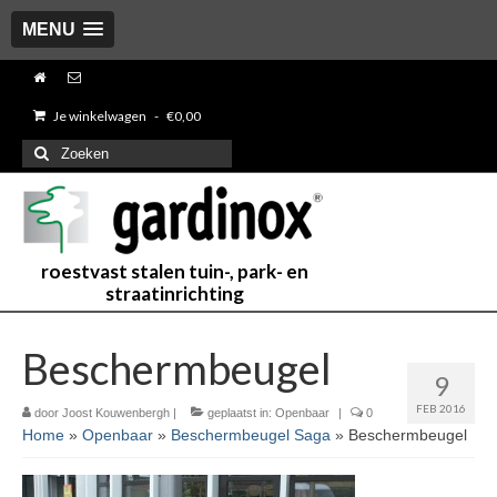
MENU
Je winkelwagen
-
€
0,00
Zoeken
naar:
roestvast stalen tuin-, park- en
straatinrichting
Beschermbeugel
9
FEB 2016
door
Joost Kouwenbergh
|
geplaatst in:
Openbaar
|
0
Home
»
Openbaar
»
Beschermbeugel Saga
»
Beschermbeugel